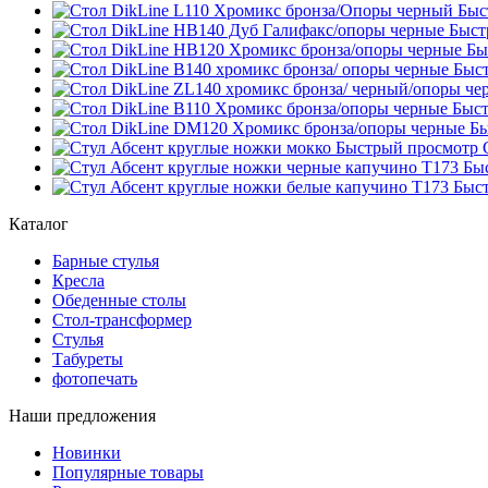
Быс
Быст
Бы
Быс
Быст
Бы
Быстрый просмотр
Бы
Быс
Каталог
Барные стулья
Кресла
Обеденные столы
Стол-трансформер
Стулья
Табуреты
фотопечать
Наши предложения
Новинки
Популярные товары