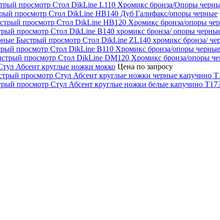
трый просмотр
Стол DikLine L110 Хромикс бронза/Опоры черн
рый просмотр
Стол DikLine НВ140 Дуб Галифакс/опоры черные
стрый просмотр
Стол DikLine НВ120 Хромикс бронза/опоры че
трый просмотр
Стол DikLine В140 хромикс бронза/ опоры черны
Быстрый просмотр
Стол DikLine ZL140 хромикс бронза/ ч
рый просмотр
Стол DikLine В110 Хромикс бронза/опоры черны
стрый просмотр
Стол DikLine DM120 Хромикс бронза/опоры ч
Стул Абсент круглые ножки мокко
Цена по запросу
стрый просмотр
Стул Абсент круглые ножки черные капучино Т
трый просмотр
Стул Абсент круглые ножки белые капучино Т17