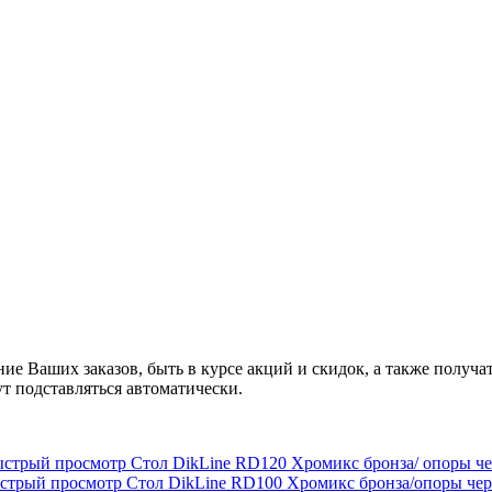
ние Ваших заказов, быть в курсе акций и скидок, а также полу
ут подставляться автоматически.
ыстрый просмотр
Стол DikLine RD120 Хромикс бронза/ опоры ч
стрый просмотр
Стол DikLine RD100 Хромикс бронза/опоры че