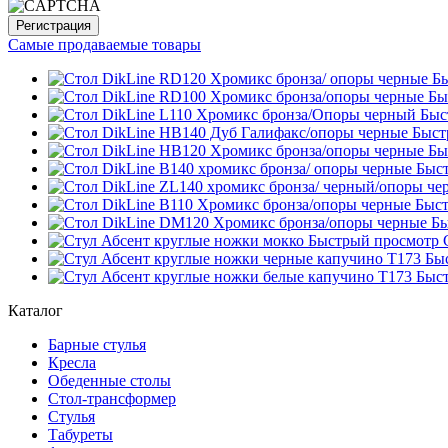
Самые продаваемые товары
Б
Бы
Быс
Быст
Бы
Быс
Быст
Бы
Быстрый просмотр
Бы
Быс
Каталог
Барные стулья
Кресла
Обеденные столы
Стол-трансформер
Стулья
Табуреты