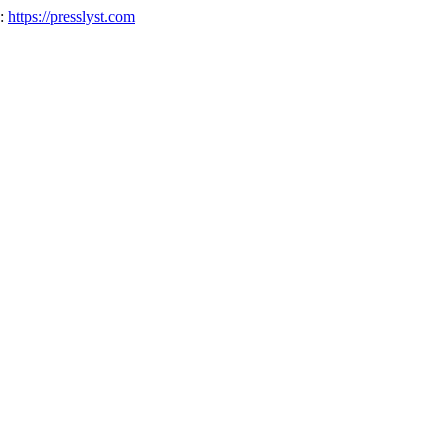
е:
https://presslyst.com